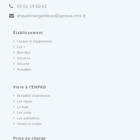
03 61 19 60 61
ehpadorangebleue@apreva-rms.fr
Établissement
Locaux et équipements
Les +
Bien-être
Services
Sécurité
Actualités
Vivre à l’EHPAD
Modalités d’admission
Les repas
Le linge
Les soins
Les animations
Visites et sorties
Prise en charge